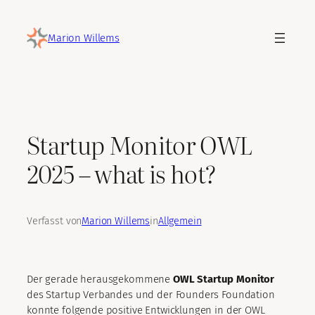
Zum
Inhalt
Marion Willems
springen
Startup Monitor OWL
2025 – what is hot?
Verfasst von
Marion Willems
in
Allgemein
Der gerade herausgekommene
OWL Startup Monitor
des Startup Verbandes und der Founders Foundation
konnte folgende positive Entwicklungen in der OWL